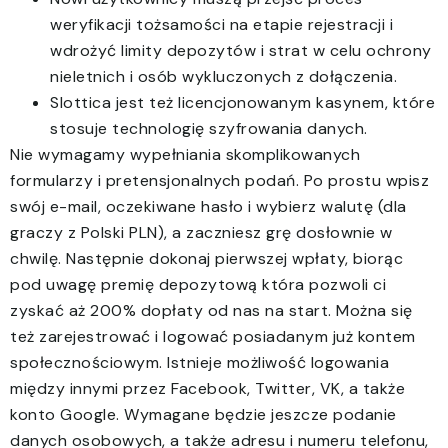
weryfikacji tożsamości na etapie rejestracji i
wdrożyć limity depozytów i strat w celu ochrony
nieletnich i osób wykluczonych z dołączenia.
Slottica jest też licencjonowanym kasynem, które
stosuje technologię szyfrowania danych.
Nie wymagamy wypełniania skomplikowanych
formularzy i pretensjonalnych podań. Po prostu wpisz
swój e-mail, oczekiwane hasło i wybierz walutę (dla
graczy z Polski PLN), a zaczniesz grę dosłownie w
chwilę. Następnie dokonaj pierwszej wpłaty, biorąc
pod uwagę premię depozytową która pozwoli ci
zyskać aż 200% dopłaty od nas na start. Można się
też zarejestrować i logować posiadanym już kontem
społecznościowym. Istnieje możliwość logowania
między innymi przez Facebook, Twitter, VK, a także
konto Google. Wymagane będzie jeszcze podanie
danych osobowych, a także adresu i numeru telefonu,