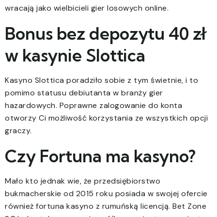
wracają jako wielbicieli gier losowych online.
Bonus bez depozytu 40 zł
w kasynie Slottica
Kasyno Slottica poradziło sobie z tym świetnie, i to
pomimo statusu debiutanta w branży gier
hazardowych. Poprawne zalogowanie do konta
otworzy Ci możliwość korzystania ze wszystkich opcji
graczy.
Czy Fortuna ma kasyno?
Mało kto jednak wie, że przedsiębiorstwo
bukmacherskie od 2015 roku posiada w swojej ofercie
również fortuna kasyno z rumuńską licencją. Bet Zone