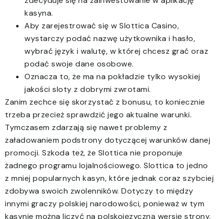
zdecyduje się na zainwestowanie w aplikację
kasyna.
Aby zarejestrować się w Slottica Casino,
wystarczy podać nazwę użytkownika i hasło,
wybrać język i walutę, w której chcesz grać oraz
podać swoje dane osobowe.
Oznacza to, że ma na pokładzie tylko wysokiej
jakości sloty z dobrymi zwrotami.
Zanim zechce się skorzystać z bonusu, to koniecznie
trzeba przecież sprawdzić jego aktualne warunki.
Tymczasem zdarzają się nawet problemy z
załadowaniem podstrony dotyczącej warunków danej
promocji. Szkoda też, że Slottica nie proponuje
żadnego programu lojalnościowego. Slottica to jedno
z mniej popularnych kasyn, które jednak coraz szybciej
zdobywa swoich zwolenników. Dotyczy to między
innymi graczy polskiej narodowości, ponieważ w tym
kasynie można liczyć na polskojęzyczną wersję strony.