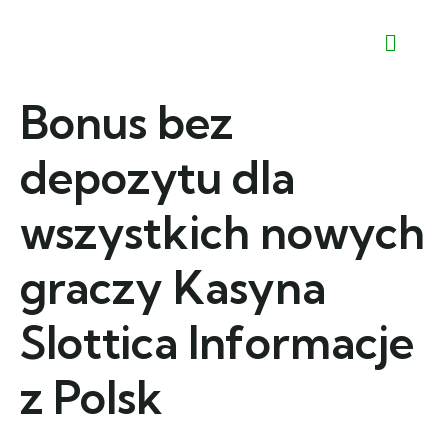
Bonus bez
depozytu dla
wszystkich nowych
graczy Kasyna
Slottica Informacje
z Polsk