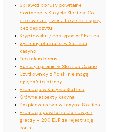
Sprawdź bonusy powitalne
dostępne w Kasynie Slottica. Co
ciekawe znajdziesz także free spiny
bez depozytu!
Kryptowaluty dostępne w Slottica
Systemy płatności w Slottica
kasyno
Dostałem bonus
Bonusy i premie w Slottica Casino
Użytkownicy z Polski nie mogą
oglądać tej strony.
Promocje w Kasynie Slottica
Główne aspekty kasyna
Bezpieczeństwo w kasynie Slottica
Promocja powitalna dla nowych
graczy – 200 EUR za rejestrację
konta