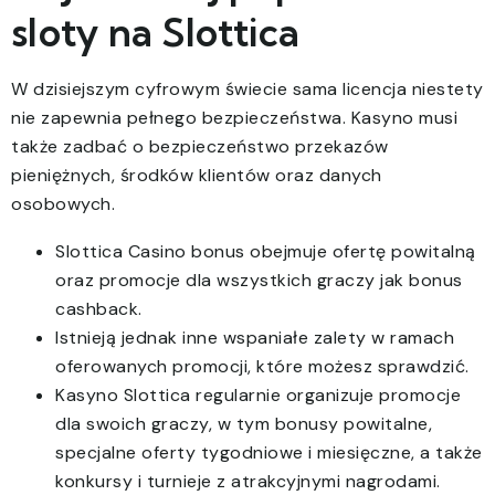
sloty na Slottica
W dzisiejszym cyfrowym świecie sama licencja niestety
nie zapewnia pełnego bezpieczeństwa. Kasyno musi
także zadbać o bezpieczeństwo przekazów
pieniężnych, środków klientów oraz danych
osobowych.
Slottica Casino bonus obejmuje ofertę powitalną
oraz promocje dla wszystkich graczy jak bonus
cashback.
Istnieją jednak inne wspaniałe zalety w ramach
oferowanych promocji, które możesz sprawdzić.
Kasyno Slottica regularnie organizuje promocje
dla swoich graczy, w tym bonusy powitalne,
specjalne oferty tygodniowe i miesięczne, a także
konkursy i turnieje z atrakcyjnymi nagrodami.