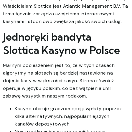
Właścicielem Slottica jest Atlantic Management B.V. Ta
firma łącznie zarządza sześcioma internetowymi
kasynami i stopniowo zwiększa jakość swoich usług.
Jednoręki bandyta
Slottica Kasyno w Polsce
Marnym pocieszeniem jest to, że w tych czasach
algorytmy na slotach są bardziej nastawione na
dojenie kasy w większości kasyn. Strona również
operuje w języku polskim, co bez wątpienia umili
zabawę wszystkim naszym rodakom.
Kasyno oferuje graczom opcję wpłaty poprzez
kilka alternatywnych, najpopularniejszych
kanałów depozytowych.
Nowi użytkownicy muszą przejść proces