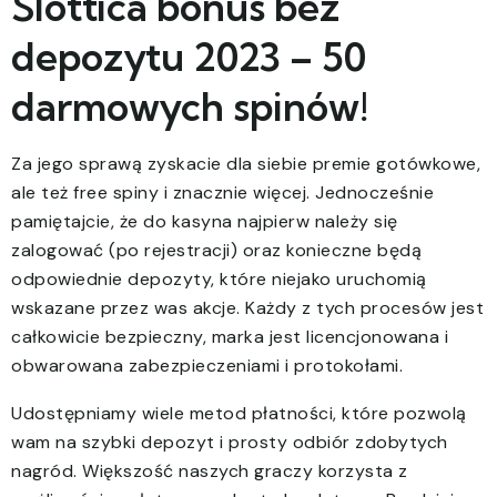
Slottica bonus bez
depozytu 2023 – 50
darmowych spinów!
Za jego sprawą zyskacie dla siebie premie gotówkowe,
ale też free spiny i znacznie więcej. Jednocześnie
pamiętajcie, że do kasyna najpierw należy się
zalogować (po rejestracji) oraz konieczne będą
odpowiednie depozyty, które niejako uruchomią
wskazane przez was akcje. Każdy z tych procesów jest
całkowicie bezpieczny, marka jest licencjonowana i
obwarowana zabezpieczeniami i protokołami.
Udostępniamy wiele metod płatności, które pozwolą
wam na szybki depozyt i prosty odbiór zdobytych
nagród. Większość naszych graczy korzysta z