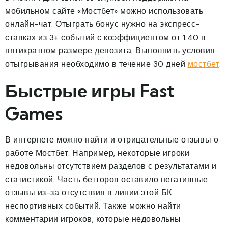
мобильном сайте «Мостбет» можно использовать
онлайн-чат. Отыграть бонус нужно на экспресс-
ставках из 3+ событий с коэффициентом от 1.40 в
пятикратном размере депозита. Выполнить условия
отыгрывания необходимо в течение 30 дней
мостбет
.
Быстрые игры Fast
Games
В интернете можно найти и отрицательные отзывы о
работе Мостбет. Например, некоторые игроки
недовольны отсутствием разделов с результатами и
статистикой. Часть бетторов оставило негативные
отзывы из-за отсутствия в линии этой БК
неспортивных событий. Также можно найти
комментарии игроков, которые недовольны