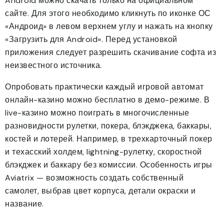
Android можно скачать только на официальном
сайте. Для этого необходимо кликнуть по иконке ОС
«Андроид» в левом верхнем углу и нажать на кнопку
«Загрузить для Android». Перед установкой
приложения следует разрешить скачивание софта из
неизвестного источника.
Опробовать практически каждый игровой автомат
онлайн-казино можно бесплатно в демо-режиме. В
live-казино можно поиграть в многочисленные
разновидности рулетки, покера, блэкджека, баккары,
костей и лотерей. Например, в трехкарточный покер
и техасский холдем, lightning-рулетку, скоростной
блэкджек и баккару без комиссии. Особенность игры
Aviatrix — возможность создать собственный
самолет, выбрав цвет корпуса, детали окраски и
название.