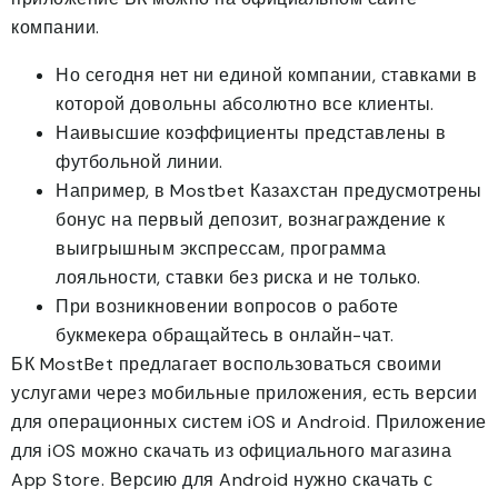
компании.
Но сегодня нет ни единой компании, ставками в
которой довольны абсолютно все клиенты.
Наивысшие коэффициенты представлены в
футбольной линии.
Например, в Mostbet Казахстан предусмотрены
бонус на первый депозит, вознаграждение к
выигрышным экспрессам, программа
лояльности, ставки без риска и не только.
При возникновении вопросов о работе
букмекера обращайтесь в онлайн-чат.
БК MostBet предлагает воспользоваться своими
услугами через мобильные приложения, есть версии
для операционных систем iOS и Android. Приложение
для iOS можно скачать из официального магазина
App Store. Версию для Android нужно скачать с