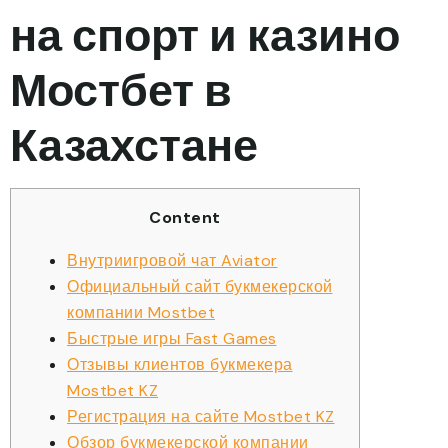
на спорт и казино
Мостбет в
Казахстане
Content
Внутриигровой чат Aviator
Официальный сайт букмекерской
компании Mostbet
Быстрые игры Fast Games
Отзывы клиентов букмекера
Mostbet KZ
Регистрация на сайте Mostbet KZ
Обзор букмекерской компании