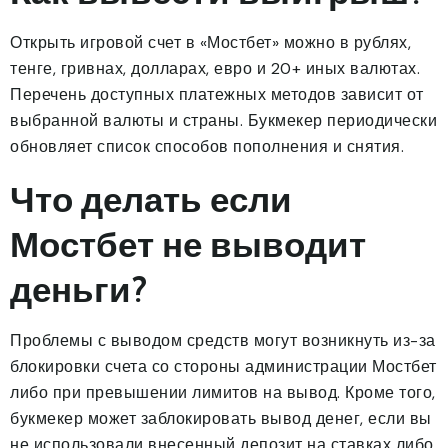
Открыть игровой счет в «Мостбет» можно в рублях,
тенге, гривнах, долларах, евро и 20+ иных валютах.
Перечень доступных платежных методов зависит от
выбранной валюты и страны. Букмекер периодически
обновляет список способов пополнения и снятия.
Что делать если
Мостбет не выводит
деньги?
Проблемы с выводом средств могут возникнуть из-за
блокировки счета со стороны администрации Мостбет
либо при превышении лимитов на вывод. Кроме того,
букмекер может заблокировать вывод денег, если вы
не использовали внесенный депозит на ставках либо