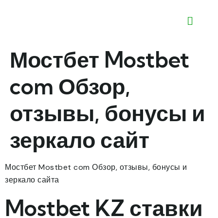
Мостбет Mostbet
com Обзор,
отзывы, бонусы и
зеркало сайт
Мостбет Mostbet com Обзор, отзывы, бонусы и
зеркало сайта
Mostbet KZ ставки