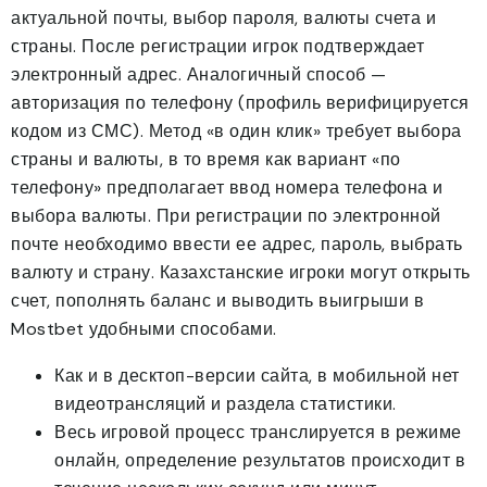
актуальной почты, выбор пароля, валюты счета и
страны. После регистрации игрок подтверждает
электронный адрес. Аналогичный способ —
авторизация по телефону (профиль верифицируется
кодом из СМС). Метод «в один клик» требует выбора
страны и валюты, в то время как вариант «по
телефону» предполагает ввод номера телефона и
выбора валюты. При регистрации по электронной
почте необходимо ввести ее адрес, пароль, выбрать
валюту и страну. Казахстанские игроки могут открыть
счет, пополнять баланс и выводить выигрыши в
Mostbet удобными способами.
Как и в десктоп-версии сайта, в мобильной нет
видеотрансляций и раздела статистики.
Весь игровой процесс транслируется в режиме
онлайн, определение результатов происходит в