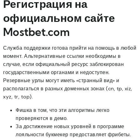
Регистрация на
официальном сайте
Mostbet.com
Служба поддержки готова прийти на помощь в любой
момент. Альтернативные ссылки необходимы в
случае, если официальный ресурс заблокирован
государственными органами и недоступен.
Резервные урлы могут иметь «странный вид» и
располагаться в разных доменных зонах (cn, tp, xiz,
xyz, tr, top).
Фишка в том, что эти алгоритмы легко
проверяются в демо.
За достижение новых уровней в программе
лояльности букмекер предоставляет фрибеты.