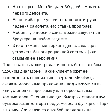
На отыгрыш Мостбет дает 30 дней с момента
первого депозита.
Если гемблер не успеет остановить игру до
падения самолета, его ставка проиграет.
Мобильную версию сайта можно запустить в
браузере на любом гаджете.
Это оптимальный вариант для владельцев
устройств без операционной системы (или
старыми ее версиями).
Пользователь может редактировать беты в любом
удобном диапазоне. Также клиент может не
использовать официальное зеркало Mostbet, а
скачать мобильные приложения под Android / iOS
или установить программу для персональных
компьютеров. Специально для быстрых ставок в live
букмекерская контора предусмотрела функцию «Пари
в 1 клик». Для связи со службой поддержки на