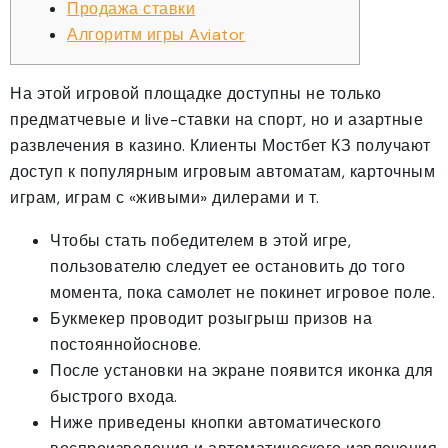
Продажа ставки
Алгоритм игры Aviator
На этой игровой площадке доступны не только
предматчевые и live-ставки на спорт, но и азартные
развлечения в казино. Клиенты Мостбет КЗ получают
доступ к популярным игровым автоматам, карточным
играм, играм с «живыми» дилерами и т.
Чтобы стать победителем в этой игре,
пользователю следует ее остановить до того
момента, пока самолет не покинет игровое поле.
Букмекер проводит розыгрыш призов на
постояннойоснове.
После установки на экране появится иконка для
быстрого входа.
Ниже приведены кнопки автоматического