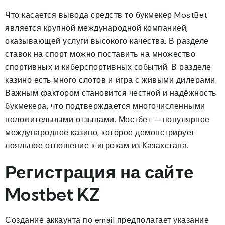
Что касается вывода средств то букмекер MostBet
является крупной международной компанией,
оказывающей услуги высокого качества. В разделе
ставок на спорт можно поставить на множество
спортивных и киберспортивных событий. В разделе
казино есть много слотов и игра с живыми дилерами.
Важным фактором становится честной и надёжность
букмекера, что подтверждается многочисленными
положительными отзывами. Мостбет — популярное
международное казино, которое демонстрирует
лояльное отношение к игрокам из Казахстана.
Регистрация на сайте
Mostbet KZ
Создание аккаунта по email предполагает указание