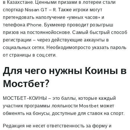
в Казахстане. Ценными призами в лотереи стали
спорткар Nissan GT – R. Также игроки могут
претендовать наполучение «умных часов» и
телефона iPhone. Букмекер проводит розыгрыш
призов на постояннойоснове. Самый быстрый способ
регистрации – через действующие аккаунты в
социальных сетях. Необходимопросто указать пароль
от страницы в соц.сети.
Для чего нужны Коины в
Мостбет?
МОСТБЕТ-КОИНЫ – это баллы, которые каждый
участник программы лояльности Mostbet может
обменять на бонусы, доступные для ставок на спорт.
Редакция не несет ответственность за форму и