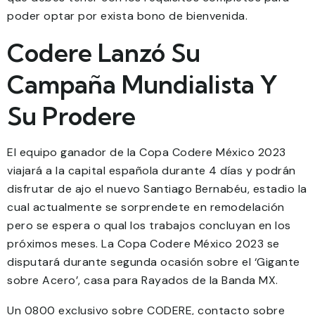
poder optar por exista bono de bienvenida.
Codere Lanzó Su
Campaña Mundialista Y
Su Prodere
El equipo ganador de la Copa Codere México 2023
viajará a la capital española durante 4 días y podrán
disfrutar de ajo el nuevo Santiago Bernabéu, estadio la
cual actualmente se sorprendete en remodelación
pero se espera o qual los trabajos concluyan en los
próximos meses. La Copa Codere México 2023 se
disputará durante segunda ocasión sobre el ‘Gigante
sobre Acero’, casa para Rayados de la Banda MX.
Un 0800 exclusivo sobre CODERE, contacto sobre