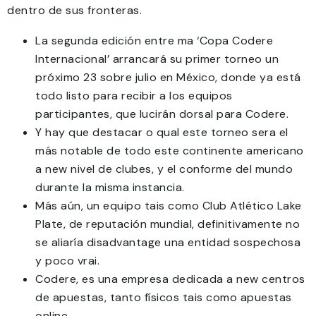
dentro de sus fronteras.
La segunda edición entre ma ‘Copa Codere
Internacional’ arrancará su primer torneo un
próximo 23 sobre julio en México, donde ya está
todo listo para recibir a los equipos
participantes, que lucirán dorsal para Codere.
Y hay que destacar o qual este torneo sera el
más notable de todo este continente americano
a new nivel de clubes, y el conforme del mundo
durante la misma instancia.
Más aún, un equipo tais como Club Atlético Lake
Plate, de reputación mundial, definitivamente no
se aliaría disadvantage una entidad sospechosa
y poco vrai.
Codere, es una empresa dedicada a new centros
de apuestas, tanto físicos tais como apuestas
online.