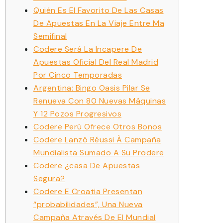
Quién Es El Favorito De Las Casas
De Apuestas En La Viaje Entre Ma
Semifinal
Codere Será La Incapere De
Apuestas Oficial Del Real Madrid
Por Cinco Temporadas
Argentina: Bingo Oasis Pilar Se
Renueva Con 80 Nuevas Máquinas
Y 12 Pozos Progresivos
Codere Perú Ofrece Otros Bonos
Codere Lanzó Réussi À Campaña
Mundialista Sumado A Su Prodere
Codere ¿casa De Apuestas
Segura?
Codere E Croatia Presentan
“probabilidades”, Una Nueva
Campaña Através De El Mundial