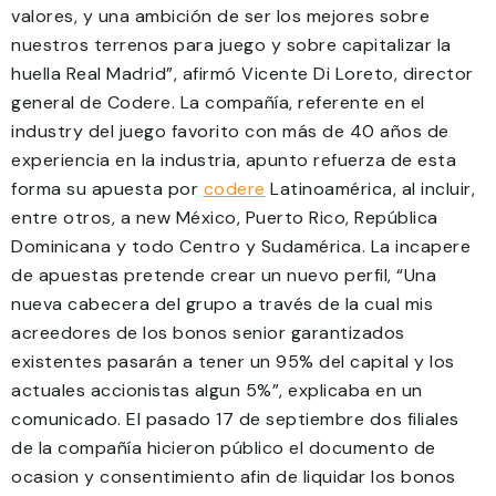
valores, y una ambición de ser los mejores sobre
nuestros terrenos para juego y sobre capitalizar la
huella Real Madrid”, afirmó Vicente Di Loreto, director
general de Codere. La compañía, referente en el
industry del juego favorito con más de 40 años de
experiencia en la industria, apunto refuerza de esta
forma su apuesta por
codere
Latinoamérica, al incluir,
entre otros, a new México, Puerto Rico, República
Dominicana y todo Centro y Sudamérica. La incapere
de apuestas pretende crear un nuevo perfil, “Una
nueva cabecera del grupo a través de la cual mis
acreedores de los bonos senior garantizados
existentes pasarán a tener un 95% del capital y los
actuales accionistas algun 5%”, explicaba en un
comunicado. El pasado 17 de septiembre dos filiales
de la compañía hicieron público el documento de
ocasion y consentimiento afin de liquidar los bonos