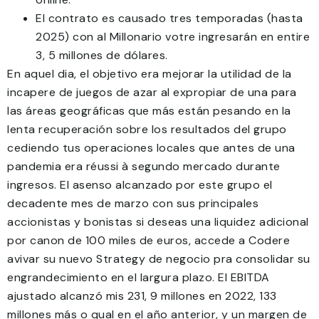
El contrato es causado tres temporadas (hasta
2025) con al Millonario votre ingresarán en entire
3, 5 millones de dólares.
En aquel dia, el objetivo era mejorar la utilidad de la
incapere de juegos de azar al expropiar de una para
las áreas geográficas que más están pesando en la
lenta recuperación sobre los resultados del grupo
cediendo tus operaciones locales que antes de una
pandemia era réussi à segundo mercado durante
ingresos. El asenso alcanzado por este grupo el
decadente mes de marzo con sus principales
accionistas y bonistas si deseas una liquidez adicional
por canon de 100 miles de euros, accede a Codere
avivar su nuevo Strategy de negocio pra consolidar su
engrandecimiento en el largura plazo. El EBITDA
ajustado alcanzó mis 231, 9 millones en 2022, 133
millones más o qual en el año anterior, y un margen de