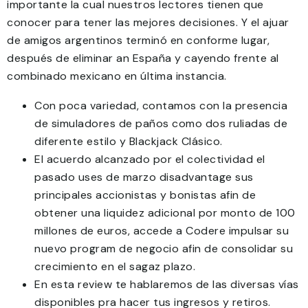
importante la cual nuestros lectores tienen que
conocer para tener las mejores decisiones. Y el ajuar
de amigos argentinos terminó en conforme lugar,
después de eliminar an España y cayendo frente al
combinado mexicano en última instancia.
Con poca variedad, contamos con la presencia
de simuladores de paños como dos ruliadas de
diferente estilo y Blackjack Clásico.
El acuerdo alcanzado por el colectividad el
pasado uses de marzo disadvantage sus
principales accionistas y bonistas afin de
obtener una liquidez adicional por monto de 100
millones de euros, accede a Codere impulsar su
nuevo program de negocio afin de consolidar su
crecimiento en el sagaz plazo.
En esta review te hablaremos de las diversas vías
disponibles pra hacer tus ingresos y retiros.