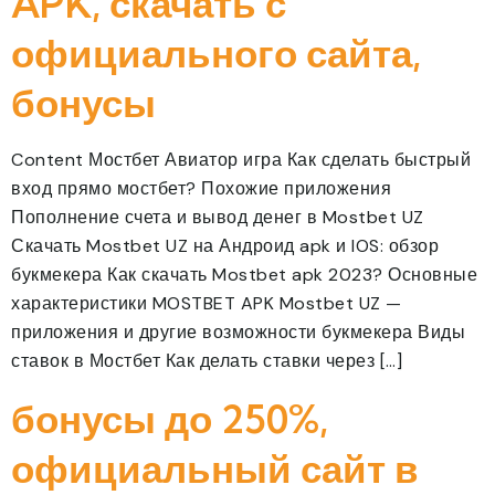
APK, скачать с
официального сайта,
бонусы
Content Мостбет Авиатор игра Как сделать быстрый
вход прямо мостбет? Похожие приложения
Пополнение счета и вывод денег в Mostbet UZ
Скачать Mostbet UZ на Андроид apk и IOS: обзор
букмекера Как скачать Mostbet apk 2023? Основные
характеристики MOSTBET APK Mostbet UZ —
приложения и другие возможности букмекера Виды
ставок в Мостбет Как делать ставки через […]
бонусы до 250%,
официальный сайт в