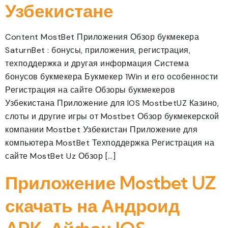
Узбекистане
Content MostBet Приложения Обзор букмекера
SaturnBet : бонусы, приложения, регистрация,
техподдержка и другая информация Система
бонусов букмекера Букмекер 1Win и его особенности
Регистрация на сайте Обзоры букмекеров
Узбекистана Приложение для IOS MostbetUZ Казино,
слоты и другие игры от Mostbet Обзор букмекерской
компании Mostbet Узбекистан Приложение для
компьютера MostBet Техподдержка Регистрация на
сайте MostBet Uz Обзор […]
Приложение Mostbet UZ
скачать на Андроид