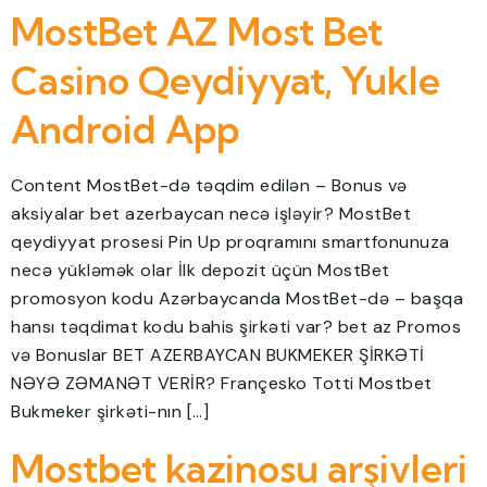
MostBet AZ Most Bet
Casino Qeydiyyat, Yukle
Android App
Content MostBet-də təqdim edilən – Bonus və
aksiyalar bet azerbaycan necə işləyir? MostBet
qeydiyyat prosesi Pin Up proqramını smartfonunuza
necə yükləmək olar İlk depozit üçün MostBet
promosyon kodu Azərbaycanda MostBet-də – başqa
hansı təqdimat kodu bahis şirkəti var? bet az Promos
və Bonuslar BET AZERBAYCAN BUKMEKER ŞİRKƏTİ
NƏYƏ ZƏMANƏT VERİR? Françesko Totti Mostbet
Bukmeker şirkəti-nın […]
Mostbet kazinosu arşivleri