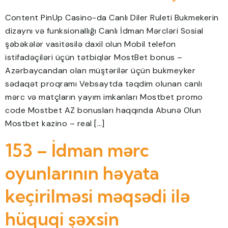
Content PinUp Casino-da Canlı Diler Ruleti Bukmekerin
dizaynı və funksionallığı Canlı İdman Mərcləri Sosial
şəbəkələr vasitəsilə daxil olun Mobil telefon
istifadəçiləri üçün tətbiqlər MostBet bonus –
Azərbaycandan olan müştərilər üçün bukmeyker
sədaqət proqramı Vebsaytda təqdim olunan canlı
mərc və matçların yayım imkanları Mostbet promo
code Mostbet AZ bonusları haqqında Abunə Olun
Mostbet kazino – real […]
153 – İdman mərc
oyunlarının həyata
keçirilməsi məqsədi ilə
hüquqi şəxsin