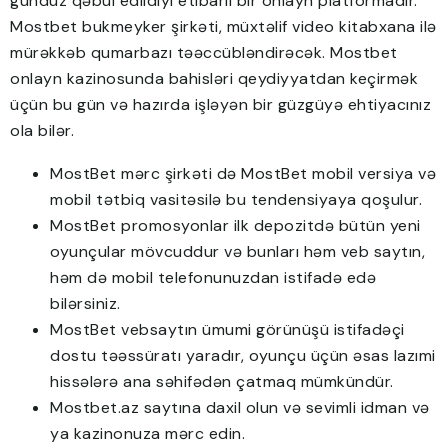
gündüz qəbul edildiyi etibarlı bir onlayn platformadır.
Mostbet bukmeyker şirkəti, müxtəlif video kitabxana ilə
mürəkkəb qumarbazı təəccübləndirəcək. Mostbet
onlayn kazinosunda bahisləri qeydiyyatdan keçirmək
üçün bu gün və hazırda işləyən bir güzgüyə ehtiyacınız
ola bilər.
MostBet mərc şirkəti də MostBet mobil versiya və
mobil tətbiq vasitəsilə bu tendensiyaya qoşulur.
MostBet promosyonlar ilk depozitdə bütün yeni
oyunçular mövcuddur və bunları həm veb saytın,
həm də mobil telefonunuzdan istifadə edə
bilərsiniz.
MostBet vebsaytın ümumi görünüşü istifadəçi
dostu təəssüratı yaradır, oyunçu üçün əsas lazımi
hissələrə ana səhifədən çatmaq mümkündür.
Mostbet.az saytına daxil olun və sevimli idman və
ya kazinonuza mərc edin.