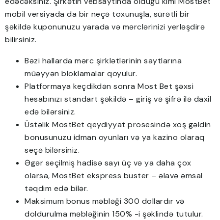
edəcəksiniz. Şirkətin vebsaytında olduğu kimi MostBet
mobil versiyada da bir neçə toxunuşla, sürətli bir
şəkildə kuponunuzu yarada və mərclərinizi yerləşdirə
bilirsiniz.
Bəzi hallarda mərc şirklətlərinin saytlarına
müəyyən bloklamalar qoyulur.
Platformaya keçdikdən sonra Most Bet şəxsi
hesabınızı standart şəkildə – giriş və şifrə ilə daxil
edə bilərsiniz.
Üstəlik MostBet qeydiyyat prosesində xoş gəldin
bonusunuzu idman oyunları və ya kazino olaraq
seçə bilərsiniz.
Əgər seçilmiş hadisə sayı üç və ya daha çox
olarsa, MostBet ekspress buster – əlavə əmsal
təqdim edə bilər.
Maksimum bonus məbləği 300 dollardır və
doldurulma məbləğinin 150% -i şəklində tutulur.