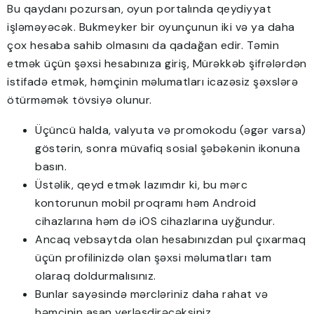
Bu qaydanı pozursan, oyun portalında qeydiyyat
işləməyəcək. Bukmeyker bir oyunçunun iki və ya daha
çox hesaba sahib olmasını da qadağan edir. Təmin
etmək üçün şəxsi hesabınıza giriş, Mürəkkəb şifrələrdən
istifadə etmək, həmçinin məlumatları icazəsiz şəxslərə
ötürməmək tövsiyə olunur.
Üçüncü halda, valyuta və promokodu (əgər varsa)
göstərin, sonra müvafiq sosial şəbəkənin ikonuna
basın.
Üstəlik, qeyd etmək lazımdır ki, bu mərc
kontorunun mobil proqramı həm Android
cihazlarına həm də iOS cihazlarına uyğundur.
Ancaq vebsaytda olan hesabınızdan pul çıxarmaq
üçün profilinizdə olan şəxsi məlumatları tam
olaraq doldurmalısınız.
Bunlar sayəsində mərcləriniz daha rahat və
həmçinin asan yerləşdirəcəksiniz.