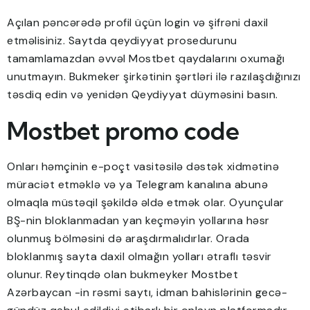
Açılan pəncərədə profil üçün login və şifrəni daxil
etməlisiniz. Saytda qeydiyyat prosedurunu
tamamlamazdan əvvəl Mostbet qaydalarını oxumağı
unutmayın. Bukmeker şirkətinin şərtləri ilə razılaşdığınızı
təsdiq edin və yenidən Qeydiyyat düyməsini basın.
Mostbet promo code
Onları həmçinin e-poçt vasitəsilə dəstək xidmətinə
müraciət etməklə və ya Telegram kanalına abunə
olmaqla müstəqil şəkildə əldə etmək olar. Oyunçular
BŞ-nin bloklanmadan yan keçməyin yollarına həsr
olunmuş bölməsini də araşdırmalıdırlar. Orada
bloklanmış sayta daxil olmağın yolları ətraflı təsvir
olunur. Reytinqdə olan bukmeyker Mostbet
Azərbaycan -in rəsmi saytı, idman bahislərinin gecə-