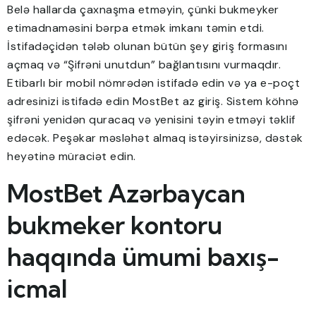
Belə hallarda çaxnaşma etməyin, çünki bukmeyker
etimadnaməsini bərpa etmək imkanı təmin etdi.
İstifadəçidən tələb olunan bütün şey giriş formasını
açmaq və “Şifrəni unutdun” bağlantısını vurmaqdır.
Etibarlı bir mobil nömrədən istifadə edin və ya e-poçt
adresinizi istifadə edin MostBet az giriş. Sistem köhnə
şifrəni yenidən quracaq və yenisini təyin etməyi təklif
edəcək. Peşəkar məsləhət almaq istəyirsinizsə, dəstək
heyətinə müraciət edin.
MostBet Azərbaycan
bukmeker kontoru
haqqında ümumi baxış-
icmal