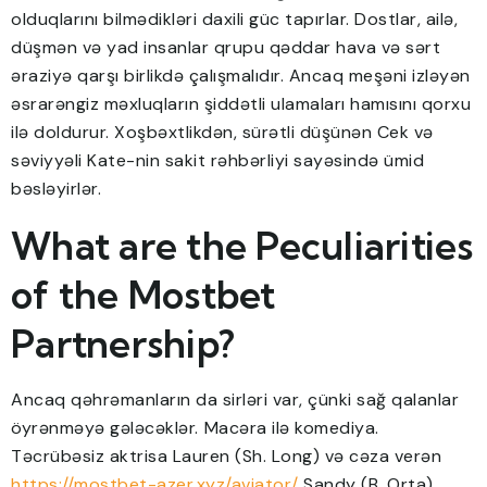
olduqlarını bilmədikləri daxili güc tapırlar. Dostlar, ailə,
düşmən və yad insanlar qrupu qəddar hava və sərt
əraziyə qarşı birlikdə çalışmalıdır. Ancaq meşəni izləyən
əsrarəngiz məxluqların şiddətli ulamaları hamısını qorxu
ilə doldurur. Xoşbəxtlikdən, sürətli düşünən Cek və
səviyyəli Kate-nin sakit rəhbərliyi sayəsində ümid
bəsləyirlər.
What are the Peculiarities
of the Mostbet
Partnership?
Ancaq qəhrəmanların da sirləri var, çünki sağ qalanlar
öyrənməyə gələcəklər. ⁣Macəra ilə komediya.
Təcrübəsiz aktrisa Lauren (Sh. Long) və cəza verən
https://mostbet-azer.xyz/aviator/
Sandy (B. Orta),