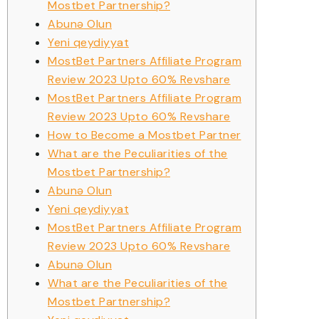
Mostbet Partnership?
Abunə Olun
Yeni qeydiyyat
MostBet Partners Affiliate Program
Review 2023 Upto 60% Revshare
MostBet Partners Affiliate Program
Review 2023 Upto 60% Revshare
How to Become a Mostbet Partner
What are the Peculiarities of the
Mostbet Partnership?
Abunə Olun
Yeni qeydiyyat
MostBet Partners Affiliate Program
Review 2023 Upto 60% Revshare
Abunə Olun
What are the Peculiarities of the
Mostbet Partnership?