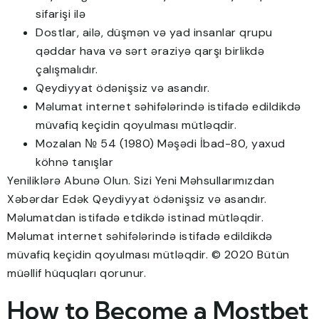
sifarişi ilə
Dostlar, ailə, düşmən və yad insanlar qrupu
qəddar hava və sərt əraziyə qarşı birlikdə
çalışmalıdır.
Qeydiyyat ödənişsiz və asandır.
Məlumat internet səhifələrində istifadə edildikdə
müvafiq keçidin qoyulması mütləqdir.
Mozalan № 54 (1980) Məşədi İbad-80, yaxud
köhnə tanışlar
Yeniliklərə Abunə Olun. Sizi Yeni Məhsullarımızdan
Xəbərdar Edək Qeydiyyat ödənişsiz və asandır.
Məlumatdan istifadə etdikdə istinad mütləqdir.
Məlumat internet səhifələrində istifadə edildikdə
müvafiq keçidin qoyulması mütləqdir. © 2020 Bütün
müəllif hüquqları qorunur.
How to Become a Mostbet